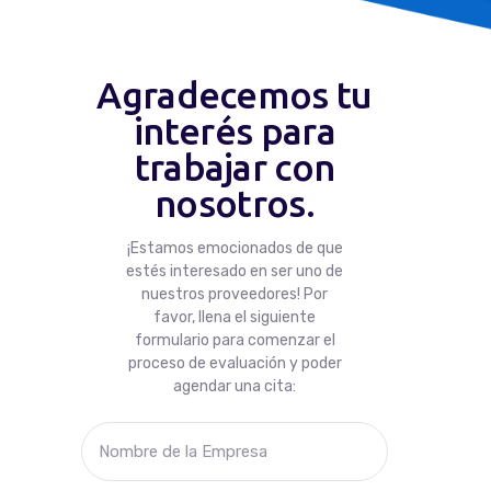
Facturación
Agradecemos tu
Mes Del Proveedor
interés para
Quincena Del Proveedor
trabajar con
nosotros.
¡Estamos emocionados de que
estés interesado en ser uno de
nuestros proveedores! Por
favor, llena el siguiente
formulario para comenzar el
proceso de evaluación y poder
agendar una cita: